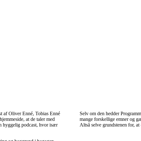
t af Oliver Enné, Tobias Enné
Selv om den hedder Programme
hjemmeside, at de taler med
mange forskellige emner og gæste
n hyggelig podcast, hvor især
Altså selve grundstenen for, at 