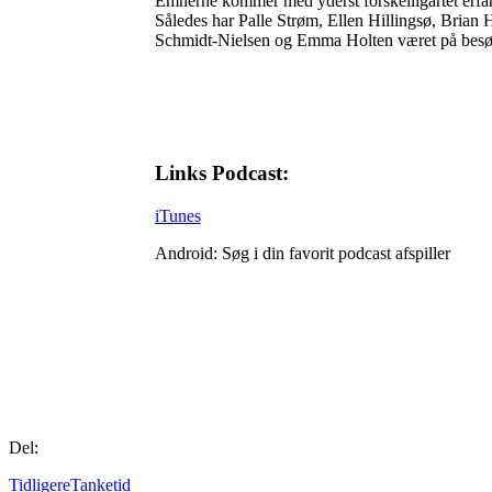
Emnerne kommer med yderst forskelligartet erfa
Således har Palle Strøm, Ellen Hillingsø, Bria
Schmidt-Nielsen og Emma Holten været på besø
Links Podcast:
iTunes
Android: Søg i din favorit podcast afspiller
Del:
Tidligere
Tanketid