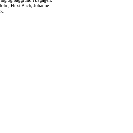
ring og baggrund i bagagen.
n Holm, Huxi Bach, Johanne
g.