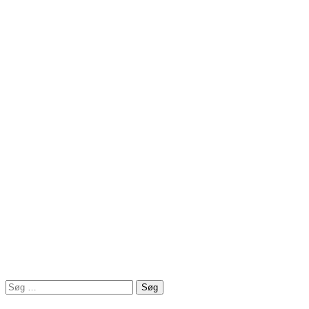
On the Media er en prisvindende podcast, der
bestyres f Brooke Gladstone og Bob Garfield.
Det handler om journalisme, teknologi og
ytringsfriheds
Søg
efter: